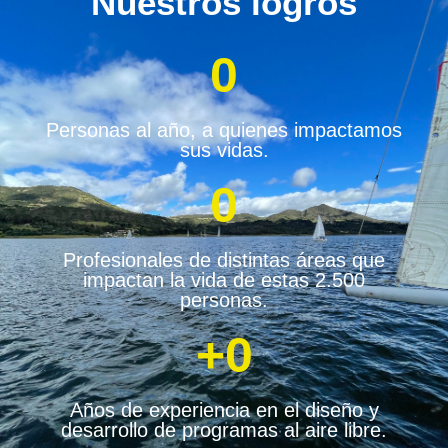
Nuestros logros
0
Personas al año, a quienes impactamos
sus vidas.
0
Profesionales de distintas áreas que
impactan la vida de estas 2.500
personas.
+
0
Años de experiencia en el diseño y
desarrollo de programas al aire libre.