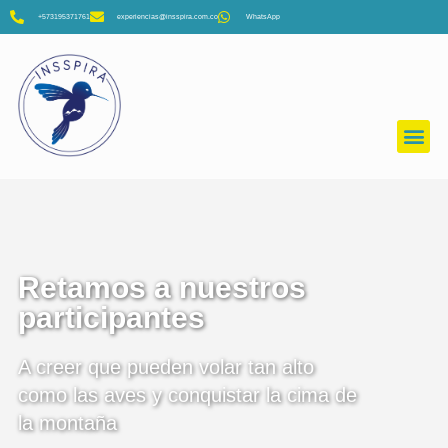
+573195371761
experiencias@insspira.com.co
WhatsApp
Retamos a nuestros
participantes
A creer que pueden volar tan alto
como las aves y conquistar la cima de
la montaña