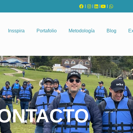
Insspira
Portafolio
Metodología
Blog
Ex
ONTACTO