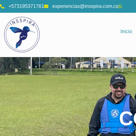
+573195371761
experiencias@insspira.com.co
Inicio
C