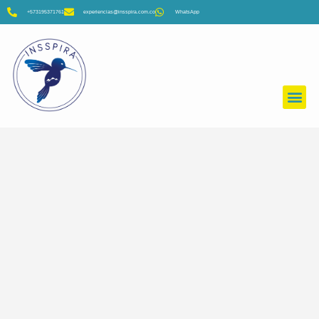
+573195371761
experiencias@insspira.com.co
WhatsApp
Colegios y Universidades
Empresas
Viajeros Insspira
Filtros
Filtros
Filtros
Filtros
Filtros
Filtros