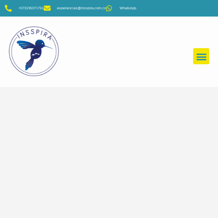
+573195371761
experiencias@insspira.com.co
WhatsApp
Colegios y Universidades
Empresas
Viajeros Insspira
Filtros
Filtros
Filtros
Filtros
Filtros
Filtros