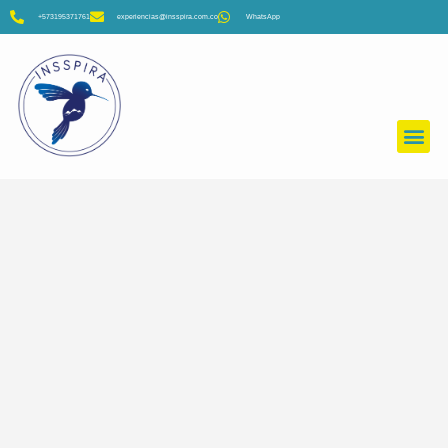
+573195371761
experiencias@insspira.com.co
WhatsApp
Colegios y Universidades
Empresas
Viajeros Insspira
Filtros
Filtros
Filtros
Filtros
Filtros
Filtros