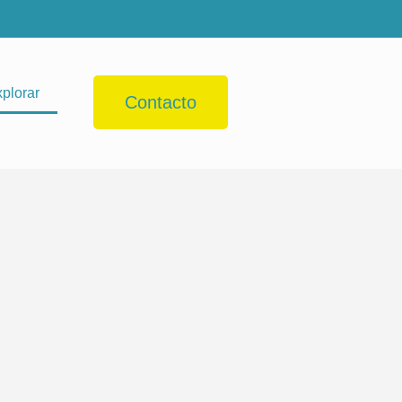
plorar
Contacto
Viajeros Insspira
De búsqueda como puedo mover el mapa