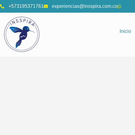
+573195371761
experiencias@insspira.com.co
Inicio
¿Qué estas buscando?
Filtros
Categorías
Filtros
Categorías
Filtros
Categorías