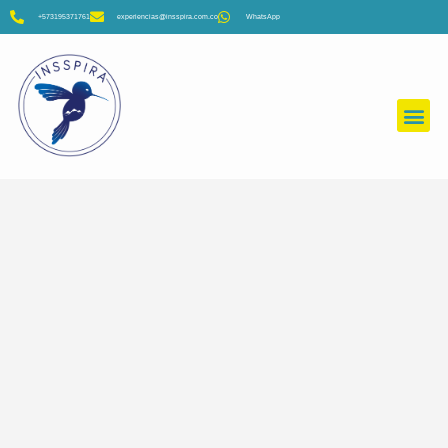
+573195371761
experiencias@insspira.com.co
WhatsApp
Colegios y Universidades
Empresas
Viajeros Insspira
Filtros
Filtros
Filtros
Filtros
Filtros
Filtros