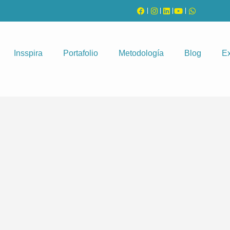
Insspira
Portafolio
Metodología
Blog
Ex
No hay listados que coincidan con su búsqueda.