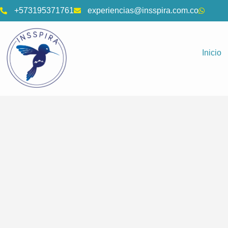
+573195371761
experiencias@insspira.com.co
Inicio