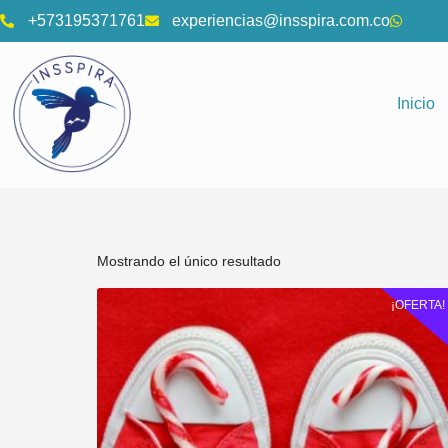
+573195371761
experiencias@insspira.com.co
Inicio
Mostrando el único resultado
¡OFERTA!