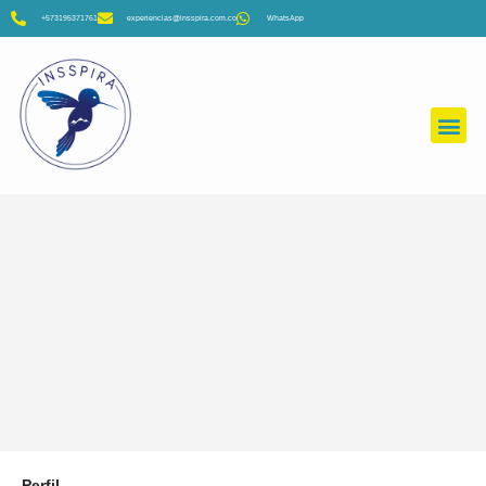
+573195371761
experiencias@insspira.com.co
WhatsApp
Cuatrimotos, La Calera
Cundinamarca
Perfil