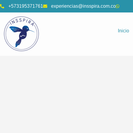
+573195371761
experiencias@insspira.com.co
Inicio