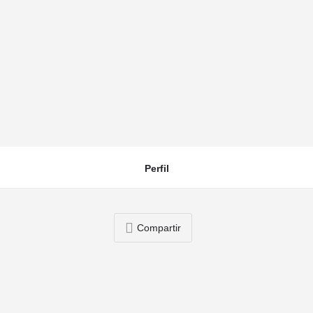
Tenjo
Perfil
Compartir
También puedes estar interesado en