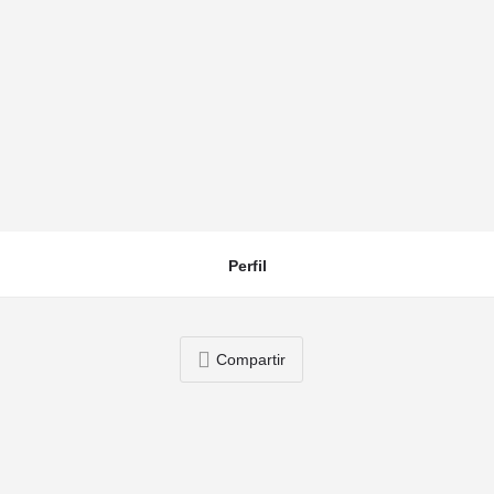
Guatavita
Perfil
Compartir
También puedes estar interesado en