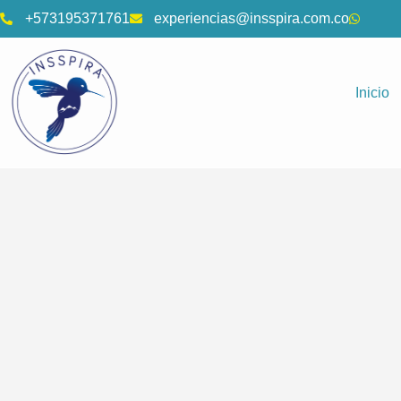
+573195371761
experiencias@insspira.com.co
Inicio