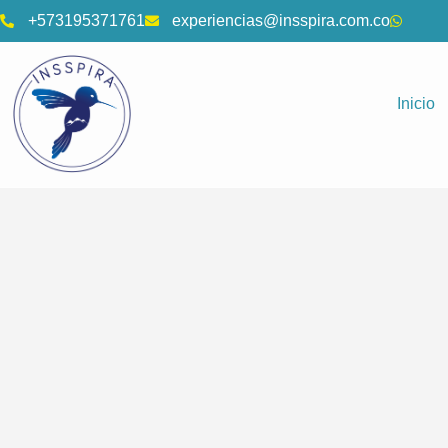
+573195371761
experiencias@insspira.com.co
Inicio